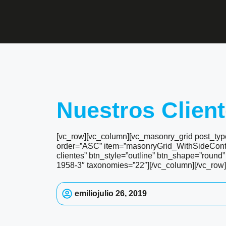
Nuestros Clien
[vc_row][vc_column][vc_masonry_grid post_typ
order=”ASC” item=”masonryGrid_WithSideConten
clientes” btn_style=”outline” btn_shape=”roun
1958-3″ taxonomies=”22″][/vc_column][/vc_row]
emilio
julio 26, 2019