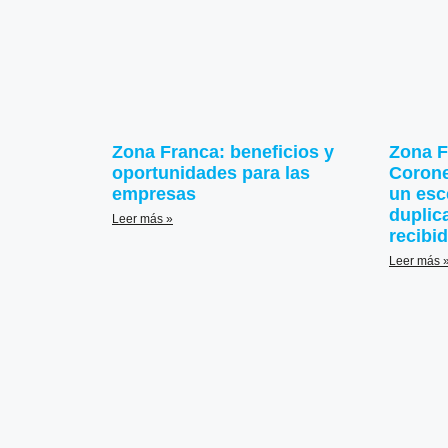
Zona Franca: beneficios y
Zona F
oportunidades para las
Corone
empresas
un esc
duplic
Leer más »
recibi
Leer más 