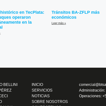
histórico en TecPlata:
Tránsitos BA-ZFLP más
uques operaron
económicos
áneamente en la
Leer más »
al
»
 BELLINI
INICIO
comercial@btsa
PÉREZ
SERVICIOS
Administración:
CECI
NOTICIAS
Operaciones: +
O
SOBRE NOSOTROS