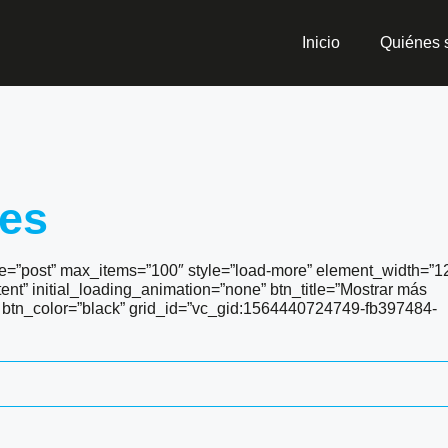
Inicio
Quiénes
tes
e=”post” max_items=”100″ style=”load-more” element_width=”1
t” initial_loading_animation=”none” btn_title=”Mostrar más
d” btn_color=”black” grid_id=”vc_gid:1564440724749-fb397484-