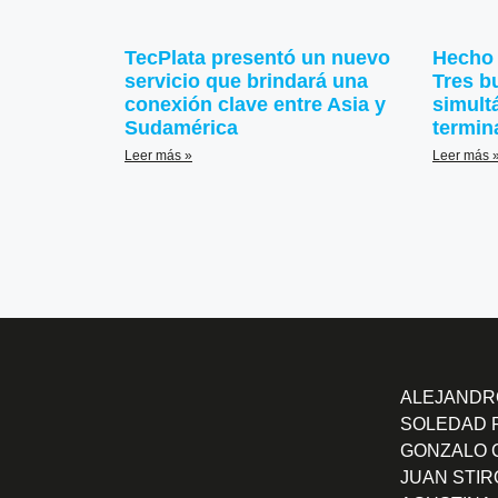
TecPlata presentó un nuevo
Hecho 
servicio que brindará una
Tres b
conexión clave entre Asia y
simult
Sudamérica
termin
Leer más »
Leer más 
ALEJANDRO
SOLEDAD 
GONZALO 
JUAN STIR