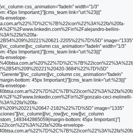
][vc_column css_animation=”fadeIn” width=”1/3″
45px !important;}”][cms_team link=”url:%23|||”
a-envelope-
sa.com.ar%22%7D%2C%7B%22icon%22%3A%22fa%20fa-
2F%2Fwww.linkedin.com%2Fin%2Falejandro-bellini-
3A%22fa%20fa-
B54%209%20221%20621-2205%22%7D%5D” image=”1335
”][/vc_column][vc_column css_animation=”fadeIn” width=”1/3″
45px !important;}”][cms_team link=”url:%23|||”
a-envelope-
on%40btsa.com.ar%20%22%7D%2C%7B%22icon%22%3A%22f
22%2B54%209%20221%20420-3684%22%7D%5D”
”Gerente”][/vc_column][vc_column css_animation=”fadeIn”
gin-bottom: 45px !important;}”][cms_team link=”url:%23|||”
a-envelope-
40btsa.com.ar%22%7D%2C%7B%22icon%22%3A%22fa%20fa
2F%2Fwww.linkedin.com%2Fin%2Fgonzalo-ceci-molinelli-
3A%22fa%20fa-
%209%20221%20647-2182%22%7D%5D” image=”1335″
ciones”][/vc_column][/vc_row][vc_row][vc_column
custom_1493442865059{margin-bottom: 45px !important;}”]
7B%22icon%22%3A%22fa%20fa-envelope-
40btsa.com.ar%22%7D%2C%7B%22icon%22%3A%22fa%20fa