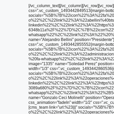
[/vc_column_text][/vc_column][/vc_row][vc_row
css=”.vc_custom_1493442849513{margin-bottom: 
socials=”%5B%7B%22icon%22%3A%22fa%20f
o%22%2C%22link%22%3A%22abellini%40bt
linkedin%22%2C%22link%22%3A%22https%3A%
6348b11a%2F%22%7D%2C%7B%22icon%22%
whatsapp%22%2C%22link%22%3A%22%20%2
name=”Alejandro Bellini” position=”Presidente
css=”.vc_custom_1493442855552{margin-bottom: 
socials=”%5B%7B%22icon%22%3A%22fa%20f
o%22%2C%22link%22%3A%22administraci
%20fa-whatsapp%22%2C%22link%22%3A%
image=”1335″ name=”Soledad Perez” position=
width=”1/3″ css=”.vc_custom_1493442860536{mar
socials=”%5B%7B%22icon%22%3A%22fa%20f
o%22%2C%22link%22%3A%22operaciones%
linkedin%22%2C%22link%22%3A%22https%3A%
3089a680%2F%22%7D%2C%7B%22icon%22%
whatsapp%22%2C%22link%22%3A%22%2B54
name=”Gonzalo Ceci Molinelli” position=”Opera
css_animation=”fadeIn” width=”1/2″ css=”.vc_
[cms_team link=”url:%23|||” socials=”%5B%
o%22%2C%22link%22%3A%22operaciones%