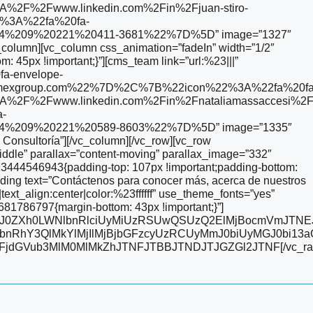
%2F%2Fwww.linkedin.com%2Fin%2Fjuan-stiro-
3A%22fa%20fa-
%209%20221%20411-3681%22%7D%5D” image=”1327″
_column][vc_column css_animation=”fadeIn” width=”1/2″
45px !important;}”][cms_team link=”url:%23|||”
a-envelope-
mexgroup.com%22%7D%2C%7B%22icon%22%3A%22fa%20fa
A%2F%2Fwww.linkedin.com%2Fin%2Fnataliamassaccesi%2
-
%209%20221%20589-8603%22%7D%5D” image=”1335″
Consultoría”][/vc_column][/vc_row][vc_row
iddle” parallax=”content-moving” parallax_image=”332″
3444546943{padding-top: 107px !important;padding-bottom:
ding text=”Contáctenos para conocer más, acerca de nuestros
|text_align:center|color:%23ffffff” use_theme_fonts=”yes”
81786797{margin-bottom: 43px !important;}”]
lMjJ0ZXh0LWNlbnRlciUyMiUzRSUwQSUzQ2ElMjBocmVmJTNE
nRhY3QlMkYlMjIlMjBjbGFzcyUzRCUyMmJ0biUyMGJ0bi13a
FjdGVub3MlM0MlMkZhJTNFJTBBJTNDJTJGZGl2JTNF[/vc_r