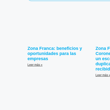
Zona Franca: beneficios y
Zona F
oportunidades para las
Corone
empresas
un esc
duplic
Leer más »
recibi
Leer más 