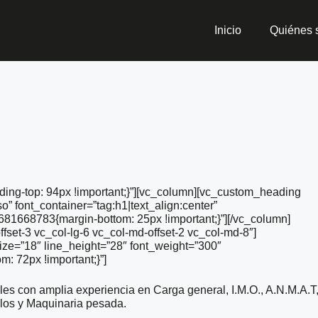
Inicio
Quiénes
ng-top: 94px !important;}”][vc_column][vc_custom_heading
” font_container=”tag:h1|text_align:center”
1668783{margin-bottom: 25px !important;}”][/vc_column]
ffset-3 vc_col-lg-6 vc_col-md-offset-2 vc_col-md-8″]
ize=”18″ line_height=”28″ font_weight=”300″
 72px !important;}”]
les con amplia experiencia en Carga general, I.M.O., A.N.M.A.T
los y Maquinaria pesada.