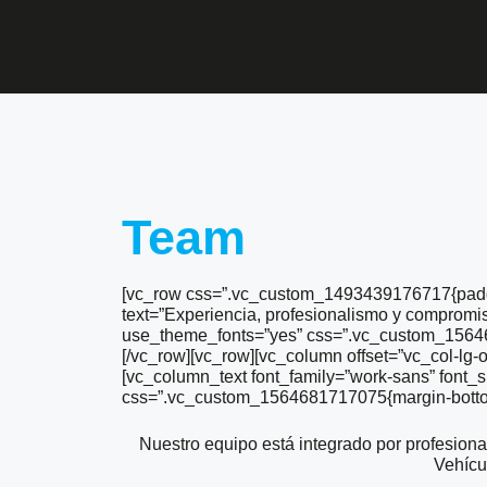
Team
[vc_row css=”.vc_custom_1493439176717{paddi
text=”Experiencia, profesionalismo y compromiso
use_theme_fonts=”yes” css=”.vc_custom_156468
[/vc_row][vc_row][vc_column offset=”vc_col-lg-o
[vc_column_text font_family=”work-sans” font_s
css=”.vc_custom_1564681717075{margin-bottom:
Nuestro equipo está integrado por profesiona
Vehícu