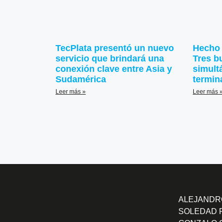
TecPlata presentó un nuevo
Hecho 
servicio que brindará una
Tres b
conexión clave entre Asia y
simult
Sudamérica
termin
Leer más »
Leer más 
ALEJANDRO
SOLEDAD 