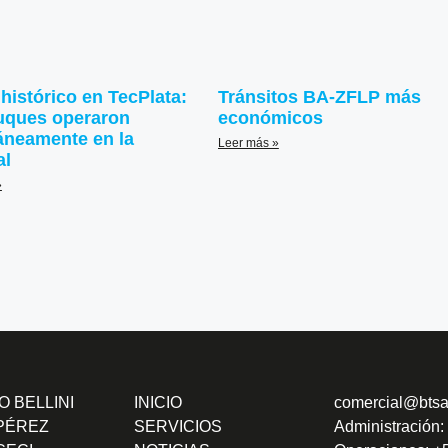
histórico en TecPlata:
Tránsitos BA-ZFLP más
uques operaron
económicos
áneamente en la
Leer más »
al
»
 BELLINI
INICIO
comercial@btsa
PÉREZ
SERVICIOS
Administración: