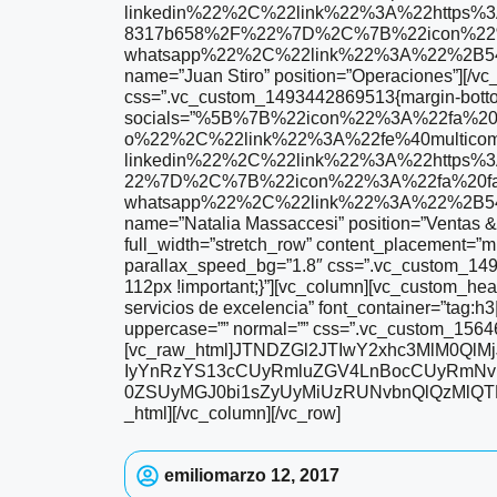
linkedin%22%2C%22link%22%3A%22https%3A
8317b658%2F%22%7D%2C%7B%22icon%22%
whatsapp%22%2C%22link%22%3A%22%2B54
name=”Juan Stiro” position=”Operaciones”][/vc
css=”.vc_custom_1493442869513{margin-bottom: 
socials=”%5B%7B%22icon%22%3A%22fa%20f
o%22%2C%22link%22%3A%22fe%40multico
linkedin%22%2C%22link%22%3A%22https%3
22%7D%2C%7B%22icon%22%3A%22fa%20fa
whatsapp%22%2C%22link%22%3A%22%2B54
name=”Natalia Massaccesi” position=”Ventas & 
full_width=”stretch_row” content_placement=”m
parallax_speed_bg=”1.8″ css=”.vc_custom_149
112px !important;}”][vc_column][vc_custom_hea
servicios de excelencia” font_container=”tag:h3
uppercase=”” normal=”” css=”.vc_custom_15646
[vc_raw_html]JTNDZGl2JTIwY2xhc3MlM0Q
IyYnRzYS13cCUyRmluZGV4LnBocCUyRmNvb
0ZSUyMGJ0bi1sZyUyMiUzRUNvbnQlQzMlQT
_html][/vc_column][/vc_row]
emilio
marzo 12, 2017