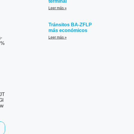
terminal
Leer más »
Tránsitos BA-ZFLP
más económicos
-
Leer más »
F%
JT
Gl
aw